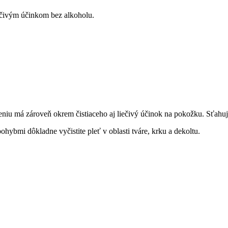
iečivým účinkom bez alkoholu.
niu má zároveň okrem čistiaceho aj liečivý účinok na pokožku. Sťahuje 
ybmi dôkladne vyčistite pleť v oblasti tváre, krku a dekoltu.