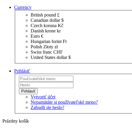
Currency
British pound £
Canadian dollar $
Czech koruna Kč
Danish krone kr
Euro €
Hungarian forint Ft
Polish Złoty zł
Swiss franc CHF
United States dollar $
Prihlásiť
Prihlásiť
Vytvoriť účet
Nepamätáte si používateľské meno?
Zabudli ste heslo?
Prázdny košík