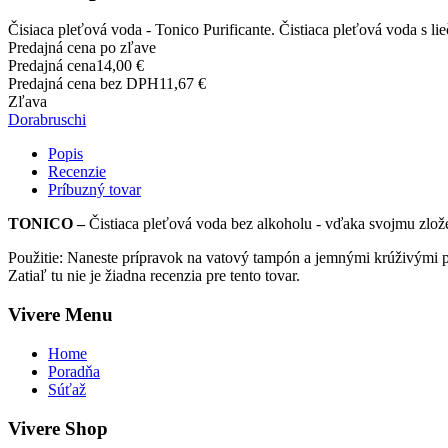
Čisiaca pleťová voda - Tonico Purificante. Čistiaca pleťová voda s l
Predajná cena po zľave
Predajná cena
14,00 €
Predajná cena bez DPH
11,67 €
Zľava
Dorabruschi
Popis
Recenzie
Príbuzný tovar
TONICO –
Čistiaca pleťová voda bez alkoholu - vďaka svojmu zlože
Použitie: Naneste prípravok na vatový tampón a jemnými krúživými poh
Zatiaľ tu nie je žiadna recenzia pre tento tovar.
Vivere Menu
Home
Poradňa
Súťaž
Vivere Shop