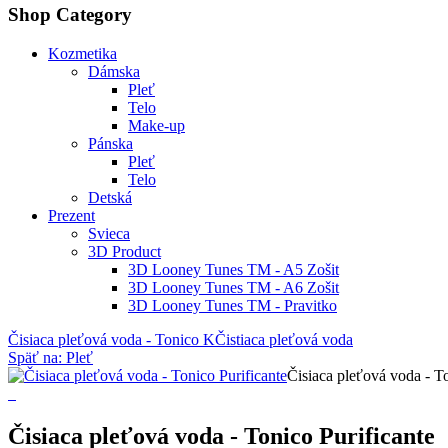
Shop Category
Kozmetika
Dámska
Pleť
Telo
Make-up
Pánska
Pleť
Telo
Detská
Prezent
Svieca
3D Product
3D Looney Tunes TM - A5 Zošit
3D Looney Tunes TM - A6 Zošit
3D Looney Tunes TM - Pravitko
Čisiaca pleťová voda - Tonico K
Čistiaca pleťová voda
Späť na: Pleť
Čisiaca pleťová voda - To
Čisiaca pleťová voda - Tonico Purificante