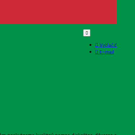
Vytlačiť
E-mail
m poskytneme kvalitnú pomoc diskrétne, dôverne a