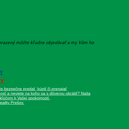
zobrazený môžte kľudne objedávať a my Vám ho
TY
te bezpečne predať, kúpiť či prenajať
osť a neviete na koho sa s dôverou obrátiť? Naša
kľúčom k Vašej spokojností.
eality Prešov.