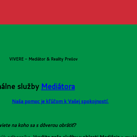
VIVERE - Mediátor & Reality Prešov
nálne služby
Mediátora
Naša pomoc je kľúčom k Vašej spokojností.
viete na koho sa s dôverou obrátiť?
rúk odborníka.
Využite naše služby v oblasti Mediácie
a my Vá