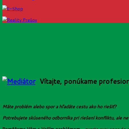
Vítajte, ponúkame profesio
Máte problém alebo spor a hľadáte cestu ako ho riešiť?
Potrebujete skúseného odborníka pri riešení konfliktu, ale ne
Pomôžeme Vám
s Vaším problémom
- zverte svoj spor do 