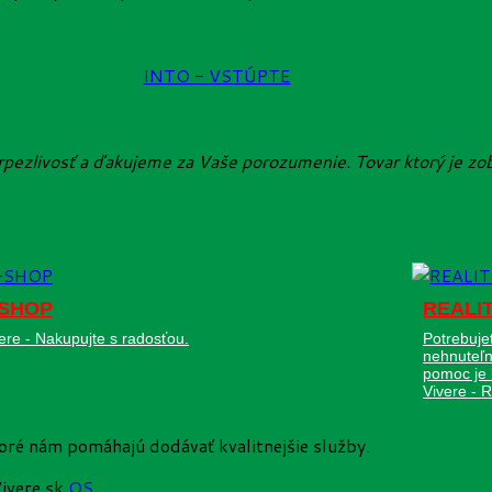
INTO - VSTÚPTE
trpezlivosť a ďakujeme za Vaše porozumenie. Tovar ktorý je 
-SHOP
REALI
ere - Nakupujte s radosťou.
Potrebuje
nehnuteľn
pomoc je 
Vivere - R
toré nám pomáhajú dodávať kvalitnejšie služby.
ivere.sk
OS