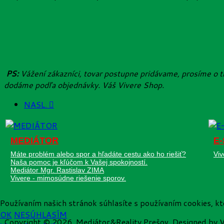
PS:
Vážení zákazníci, tovar postupne pridávame, prosíme o 
dodáme podľa objednávky. Váš Vivere Shop.
NASL.
MEDIÁTOR
E
Máte problém alebo spor a hľadáte cestu ako ho riešiť?
Viv
Naša pomoc je kľúčom k Vašej spokojností.
Mediátor Mgr. Rastislav ZIMA
Vivere - mimosúdne riešenie sporov.
Používaním našich stránok súhlasíte s používaním cookies, k
OK
NESÚHLASÍM
Copyright © 2026. Mediátor&Reality Prešov. Designed by V