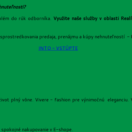
hnuteľnosti?
blém do rúk odborníka.
Využite naše služby v oblasti Realí
sprostredkovania predaja, prenájmu a kúpy nehnuteľností - R
INTO - VSTÚPTE
život plný vône. Vivere - fashion pre výnimočnú eleganciu.
a spokojné nakupovanie v E-shope.