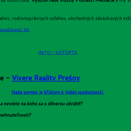
ťahov, rodinnoprávnych vzťahov, obchodných záväzkových vzť
avodlivosti SK
INTO - VSTÚPTE
te -
Vivere Reality Prešov
Naša pomoc je kľúčom k Vašej spokojností.
a neviete na koho sa s dôverou obrátiť?
 nehnuteľnosti?